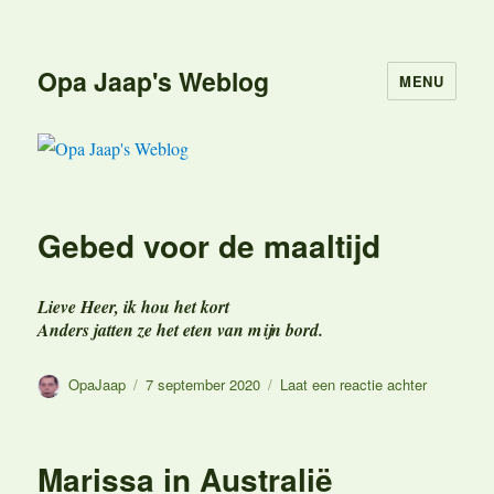
Opa Jaap's Weblog
MENU
Gebed voor de maaltijd
Lieve Heer, ik hou het kort
Anders jatten ze het eten van mijn bord.
Auteur
Geplaatst
op
OpaJaap
7 september 2020
Laat een reactie achter
op
Gebed
voor
de
Marissa in Australië
maaltijd